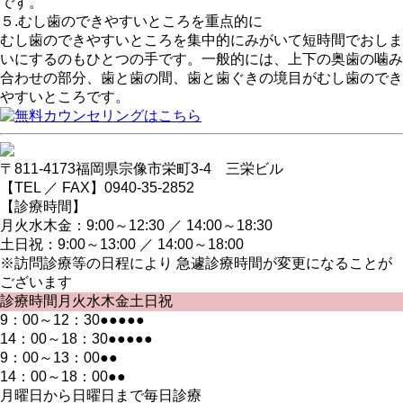
です。
５.むし歯のできやすいところを重点的に
むし歯のできやすいところを集中的にみがいて短時間でおしま
いにするのもひとつの手です。一般的には、上下の奥歯の噛み
合わせの部分、歯と歯の間、歯と歯ぐきの境目がむし歯のでき
やすいところです。
〒811-4173
福岡県宗像市栄町3-4 三栄ビル
【TEL ／ FAX】0940-35-2852
【診療時間】
月火水木金：
9:00～12:30 ／ 14:00～18:30
土日祝：
9:00～13:00 ／ 14:00～18:00
※訪問診療等の日程により 急遽診療時間が変更になることが
ございます
診療時間
月
火
水
木
金
土
日祝
9：00～12：30
●
●
●
●
●
14：00～18：30
●
●
●
●
●
9：00～13：00
●
●
14：00～18：00
●
●
月曜日から日曜日まで毎日診療