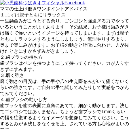
ママの仕上げ磨きワンポイントアドバイス
１.まずは親子ともにリラックス
一生懸命みがこうとする余り、ゴシゴシと強過ぎる力でやって
いるということがよくあります。その結果、お子様は歯みがき
は痛くて怖いというイメージを持ってしまいます。まずは親子
ともにリラックスするようにしましょう。無理やりするより、
奥まで楽にみがけます。お子様の動きと呼吸に合わせ、力が抜
けたときにすかさずみがきましょう。
２.歯ブラシの持ち方
歯ブラシはペンを持つようにして持ってください。力が入りす
ぎずにすみます。
３.磨く強さ
磨く強さの目安は、手の甲や爪の生え際をみがいて痛くないく
らいの強さです。ご自分の手で試してみたりして実感をつかん
でみてください。
４.歯ブラシの動かし方
歯ブラシを歯の表面に直角にあてて、細かく動かします。決し
てゴシゴシではありません。ちょうど歯ブラシで1mmくらい
の幅を往復するようなイメージを想像してみてください。こう
するとみがき残しをなくせる上、されている方も心地がよいの