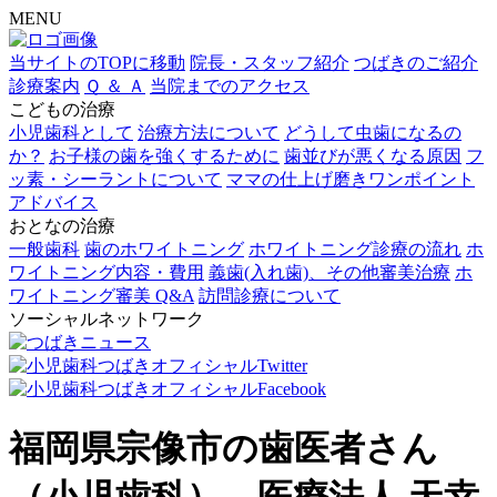
MENU
当サイトのTOPに移動
院長・スタッフ紹介
つばきのご紹介
診療案内
Ｑ ＆ Ａ
当院までのアクセス
こどもの治療
小児歯科として
治療方法について
どうして虫歯になるの
か？
お子様の歯を強くするために
歯並びが悪くなる原因
フ
ッ素・シーラントについて
ママの仕上げ磨きワンポイント
アドバイス
おとなの治療
一般歯科
歯のホワイトニング
ホワイトニング診療の流れ
ホ
ワイトニング内容・費用
義歯(入れ歯)、その他審美治療
ホ
ワイトニング審美 Q&A
訪問診療について
ソーシャルネットワーク
福岡県宗像市の歯医者さん