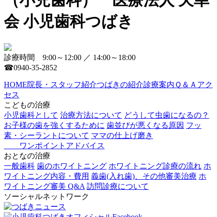
（小児歯科） 医療法人 天幸
会 小児歯科つばき
診療時間 9:00～12:00 ／ 14:00～18:00
☎0940-35-2852
HOME
院長・スタッフ紹介
つばきの紹介
診療案内
Ｑ＆Ａ
アク
セス
こどもの治療
小児歯科として
治療方法について
どうして虫歯になるの？
お子様の歯を強くするために
歯並びが悪くなる原因
フッ
素・シーラントについて
ママの仕上げ磨き
ワンポイントアドバイス
おとなの治療
一般歯科
歯のホワイトニング
ホワイトニング診療の流れ
ホ
ワイトニング内容・費用
義歯(入れ歯)、その他審美治療
ホ
ワイトニング審美 Q&A
訪問診療について
ソーシャルネットワーク