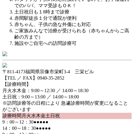
でのパパ、ママ受診もＯＫ！
土日祝日も１8時まで診療
赤間駅徒歩１分で通院が便利
赤ちゃん、子供の急な外傷にも対応
ご家族みんなで治療が受けられる（赤ちゃんからご高
齢の方まで）
施設やご自宅への訪問診療可
〒811-4173
福岡県宗像市栄町3-4 三栄ビル
【TEL ／ FAX】0940-35-2852
【診療時間】
月火水木金：
9:00～12:30 ／ 14:00～18:30
土日祝：
9:00～13:00 ／ 14:00～18:00
※訪問診療等の日程により 急遽診療時間が変更になること
がございます
診療時間
月
火
水
木
金
土
日祝
9：00～12：30
●
●
●
●
●
14：00～18：30
●
●
●
●
●